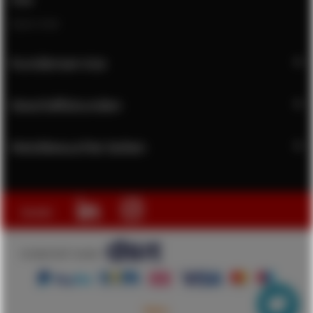
Open chat
Kundenservice
Geschäftskunden
Meistbesuchte Seiten
Social:
© 2026 DSIT GmbH