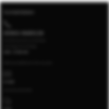
Kontaktdaten
05903-9689130
Kundenservice erreichbar
montags bis freitags
8:00 - 17:00 Uhr
Bitte kontaktieren Sie uns per:
E-mail
[email protected]
Chat