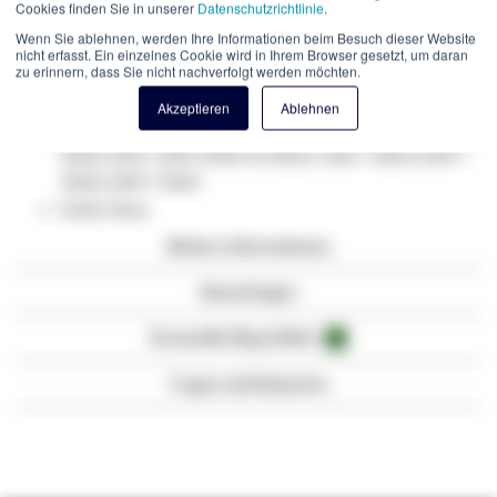
Cookies finden Sie in unserer
Datenschutzrichtlinie
.
SC
Wenn Sie ablehnen, werden Ihre Informationen beim Besuch dieser Website
Länge: 20 Meter
nicht erfasst. Ein einzelnes Cookie wird in Ihrem Browser gesetzt, um daran
Qualität Mantel : LSZH (halogenfrei)
zu erinnern, dass Sie nicht nachverfolgt werden möchten.
mit Messprotokoll.
Akzeptieren
Ablehnen
Reichweite: 100 Mbit /s: OM 2/3/4 = 500m 1 Gbit/s: OM2 =
500m; OM3 / OM4 1100m 10 Gbit/s: OM2 = 382m; OM3 =
300m; OM4 = 550m
Farbe: Rosa
Weitere Informationen
Bewertungen
Verwandte Blog-Artikel
3
Fragen und Antworten