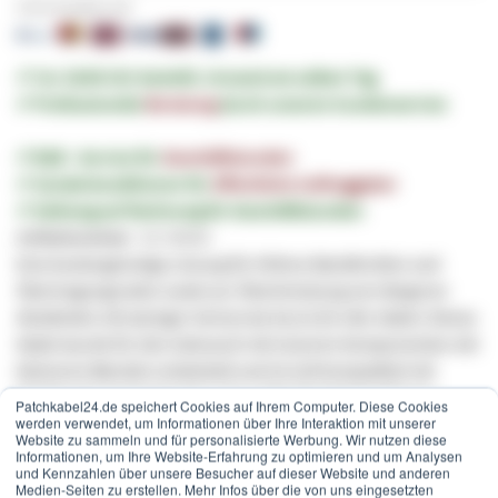
Sicher bezahlen mit:
✔︎ Vor 16:00 Uhr bestellt, Versand am selben Tag
✔︎ Professionelle
Beratung
durch unseren Kundenservice
✔︎ B2B - Service für
Geschäftskunden
✔︎ Sonderkonditionen für
öffentliche Auftraggeber
✔︎ Zahlung auf Rechnung für Geschäftskunden
Artikelnummer
GV-30420
Eine kostengünstige Lösung für höhere Bandbreiten und
Übertragungsraten sowie zur Überbrückung von längeren
Abständen mit weniger Verlust als 62,5/125-LWL-Kabel. Dieses
Kabel wurde für den Gebrauch mit neueren Komponenten mit
kleineren Blenden entwickelt und ist voll kompatibel mit
Multimode-Anwendungen. Der
LSZH
-Mantel besteht aus
Patchkabel24.de speichert Cookies auf Ihrem Computer. Diese Cookies
Materialien, die die Rauch- und Halogenemissionen mindern,
werden verwendet, um Informationen über Ihre Interaktion mit unserer
Website zu sammeln und für personalisierte Werbung. Wir nutzen diese
wenn das Kabel extremen Temperaturen ausgesetzt wird.
Informationen, um Ihre Website-Erfahrung zu optimieren und um Analysen
und Kennzahlen über unsere Besucher auf dieser Website und anderen
LWL Duplex-Patchkabel Multimode 50/125µm
OM
4,
SC
-
Medien-Seiten zu erstellen. Mehr Infos über die von uns eingesetzten