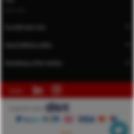
Open chat
Kundenservice
Geschäftskunden
Meistbesuchte Seiten
Social:
© 2026 DSIT GmbH