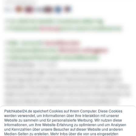
Sicher bezahlen mit:
✔︎ Vor 16:00 Uhr bestellt, Versand am selben Tag
✔︎ Professionelle
Beratung
durch unseren Kundenservice
✔︎ B2B - Service für
Geschäftskunden
✔︎ Sonderkonditionen für
öffentliche Auftraggeber
✔︎ Zahlung auf Rechnung für Geschäftskunden
Artikelnummer
GV-10103
Eine kostengünstige Lösung für höhere Bandbreiten und
Übertragungsraten sowie zur Überbrückung von längeren
Abständen mit weniger Verlust als 62,5/125-LWL-Kabel. Dieses
Kabel wurde für den Gebrauch mit neueren Komponenten mit
kleineren Blenden entwickelt und ist voll kompatibel mit
Multimode-Anwendungen. Der
LSZH
-Mantel besteht aus
Patchkabel24.de speichert Cookies auf Ihrem Computer. Diese Cookies
Materialien, die die Rauch- und Halogenemissionen mindern,
werden verwendet, um Informationen über Ihre Interaktion mit unserer
Website zu sammeln und für personalisierte Werbung. Wir nutzen diese
wenn das Kabel extremen Temperaturen ausgesetzt wird.
Informationen, um Ihre Website-Erfahrung zu optimieren und um Analysen
und Kennzahlen über unsere Besucher auf dieser Website und anderen
LWL Duplex-Patchkabel Multimode 50/125µm
OM
2,
LC
-
Medien-Seiten zu erstellen. Mehr Infos über die von uns eingesetzten