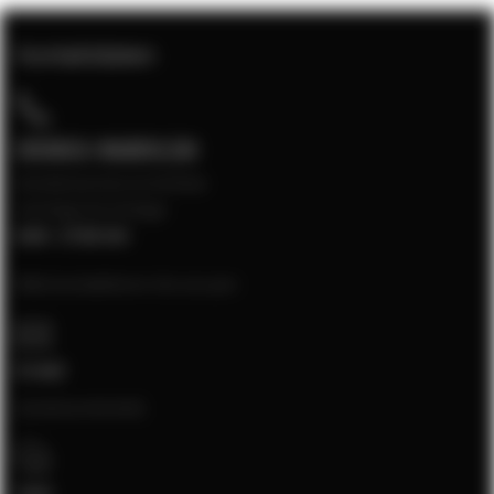
Kontaktdaten
05903-9689130
Kundenservice erreichbar
montags bis freitags
8:00 - 17:00 Uhr
Bitte kontaktieren Sie uns per:
E-mail
[email protected]
Chat