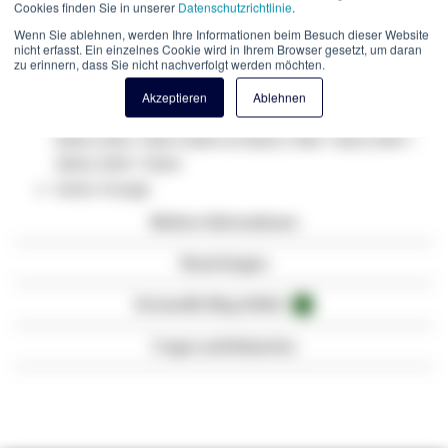
Cookies finden Sie in unserer
Datenschutzrichtlinie
.
LC
Wenn Sie ablehnen, werden Ihre Informationen beim Besuch dieser Website
Länge: 3 Meter
nicht erfasst. Ein einzelnes Cookie wird in Ihrem Browser gesetzt, um daran
Qualität Mantel : LSZH (halogenfrei)
zu erinnern, dass Sie nicht nachverfolgt werden möchten.
mit Messprotokoll.
Akzeptieren
Ablehnen
Reichweite: 100 Mbit /s: OM 2/3/4 = 500m 1 Gbit/s: OM2 =
500m; OM3 / OM4 1100m 10 Gbit/s: OM2 = 82m; OM3 =
300m; OM4 = 550m
Farbe: Orange
Weitere Informationen
Bewertungen
Verwandte Blog-Artikel
3
Fragen und Antworten