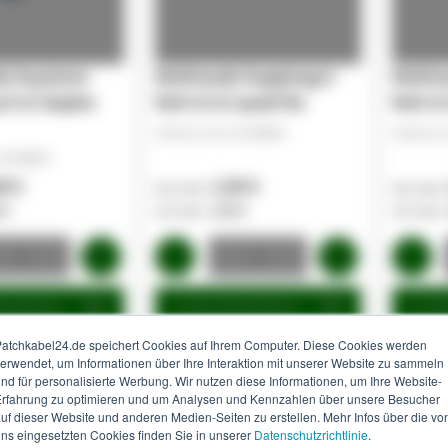
e Keystone
Multimode Kupplung 4-
Multim
LC-LC duplex
fach LC-LC quad lila
fach LC
Artikelnummer:
GV-86013
Artikelnu
:
GV-82014
9 €
1,54 €
 €
1,83 €
arenkorb
In den Warenkorb
In d
atchkabel24.de speichert Cookies auf Ihrem Computer. Diese Cookies werden
Angebot
Ange
erwendet, um Informationen über Ihre Interaktion mit unserer Website zu sammeln
nd für personalisierte Werbung. Wir nutzen diese Informationen, um Ihre Website-
rfahrung zu optimieren und um Analysen und Kennzahlen über unsere Besucher
uf dieser Website und anderen Medien-Seiten zu erstellen. Mehr Infos über die vo
ns eingesetzten Cookies finden Sie in unserer
Datenschutzrichtlinie
.