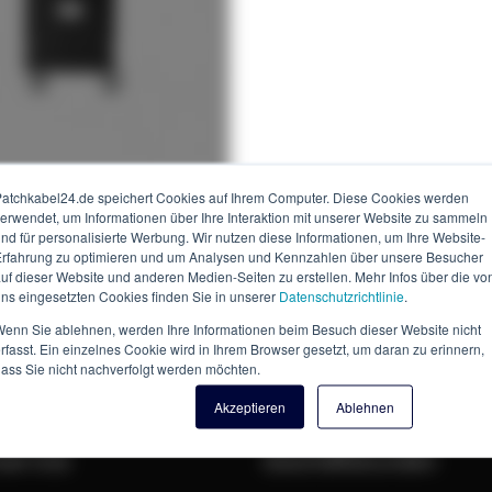
atchkabel24.de speichert Cookies auf Ihrem Computer. Diese Cookies werden
Laptopwagen
erwendet, um Informationen über Ihre Interaktion mit unserer Website zu sammeln
nd für personalisierte Werbung. Wir nutzen diese Informationen, um Ihre Website-
rfahrung zu optimieren und um Analysen und Kennzahlen über unsere Besucher
uf dieser Website und anderen Medien-Seiten zu erstellen. Mehr Infos über die vo
ns eingesetzten Cookies finden Sie in unserer
Datenschutzrichtlinie
.
enn Sie ablehnen, werden Ihre Informationen beim Besuch dieser Website nicht
rfasst. Ein einzelnes Cookie wird in Ihrem Browser gesetzt, um daran zu erinnern,
ass Sie nicht nachverfolgt werden möchten.
Akzeptieren
Ablehnen
service
Geschäftskunden